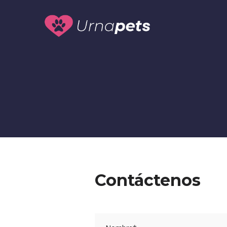
Urnapets
Urnapets
Contáctenos