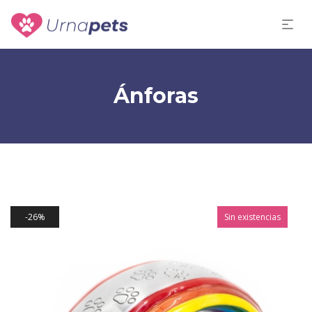
Ánforas
26%
Sin existencias