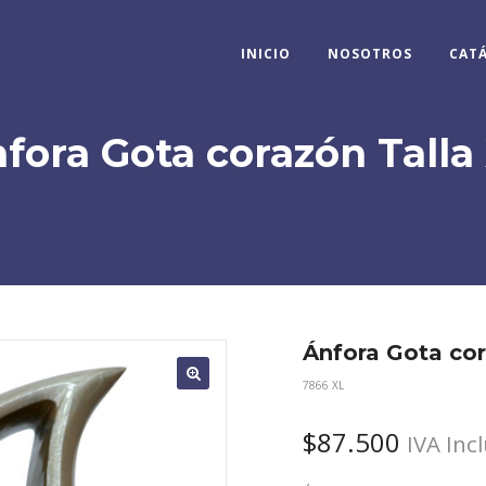
INICIO
NOSOTROS
CAT
fora Gota corazón Talla
Ánfora Gota cor
7866 XL
$
87.500
IVA Inc