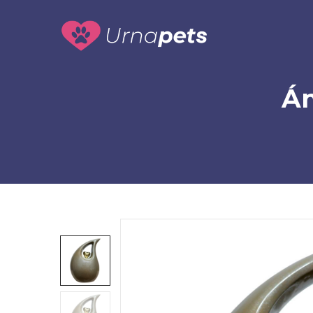
Urnapets
Urnapets
Án